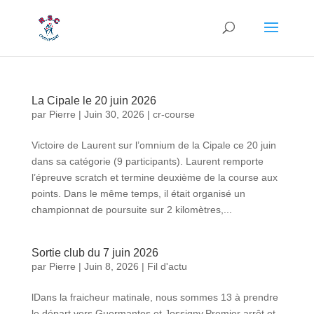
La Cipale le 20 juin 2026
par
Pierre
|
Juin 30, 2026
|
cr-course
Victoire de Laurent sur l’omnium de la Cipale ce 20 juin
dans sa catégorie (9 participants). Laurent remporte
l’épreuve scratch et termine deuxième de la course aux
points. Dans le même temps, il était organisé un
championnat de poursuite sur 2 kilomètres,...
Sortie club du 7 juin 2026
par
Pierre
|
Juin 8, 2026
|
Fil d'actu
lDans la fraicheur matinale, nous sommes 13 à prendre
le départ vers Guermantes et Jossigny.Premier arrêt et