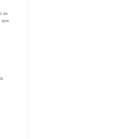
e se
8 que
la