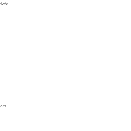
rivée
ors.