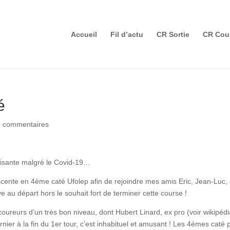
Accueil
Fil d’actu
CR Sortie
CR Cou
é
0 commentaires
aisante malgré le Covid-19…
scente en 4ème caté Ufolep afin de rejoindre mes amis Eric, Jean-Luc,
 au départ hors le souhait fort de terminer cette course !
oureurs d’un très bon niveau, dont Hubert Linard, ex pro (voir wikipéd
ier à la fin du 1er tour, c’est inhabituel et amusant ! Les 4émes caté p