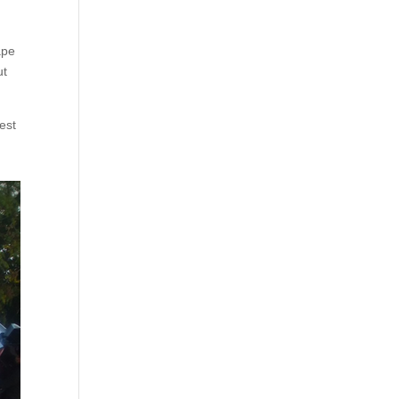
ape
ut
est