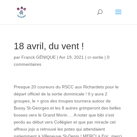
18 avril, du vent !
par
Franck GÉNIQUE
|
Avr 19, 2021
|
cr-sortie
|
0
commentaires
Presque 20 coureurs du RSCC aux Richardets pour le
départ officiel de la sortie dominicale ! Il y aura 2
groupes, le + gros des troupes tournera autour de
Bussy St-Georges et les 8 autres grimperont des belles
bosses vers le Grand Morin…. A noter que bibi s’est
perdu au début vers Collégien et que par miracle cet
affreux jojo a retrouvé les potes qui attendaient
patiemment à Villeneuve St-Denis ! MERCI à Eric, merci