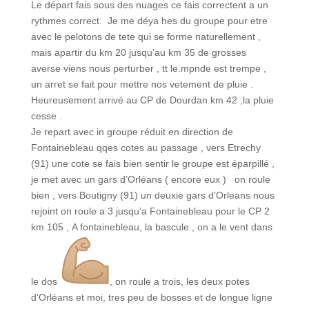
Le départ fais sous des nuages ce fais correctent a un
rythmes correct. Je me déya hes du groupe pour etre
avec le pelotons de tete qui se forme naturellement ,
mais apartir du km 20 jusqu’au km 35 de grosses
averse viens nous perturber , tt le.mpnde est trempe ,
un arret se fait pour mettre nos vetement de pluie .
Heureusement arrivé au CP de Dourdan km 42 ,la pluie
cesse .
Je repart avec in groupe réduit en direction de
Fontainebleau qqes cotes au passage , vers Etrechy
(91) une cote se fais bien sentir le groupe est éparpillé ,
je met avec un gars d’Orléans ( encore eux ) on roule
bien , vers Boutigny (91) un deuxie gars d’Orleans nous
rejoint on roule a 3 jusqu’a Fontainebleau pour le CP 2
km 105 , A fontainebleau, la bascule , on a le vent dans
le dos
, on roule a trois, les deux potes
d’Orléans et moi, tres peu de bosses et de longue ligne